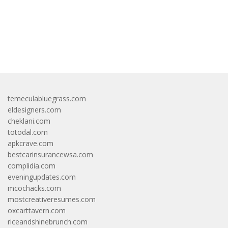
bandar besar starlight princess1000 bagi bonus
temeculabluegrass.com
eldesigners.com
cheklani.com
totodal.com
apkcrave.com
bestcarinsurancewsa.com
complidia.com
eveningupdates.com
mcochacks.com
mostcreativeresumes.com
oxcarttavern.com
riceandshinebrunch.com