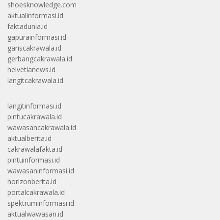
shoesknowledge.com
aktualinformasi.id
faktadunia.id
gapurainformasi.id
gariscakrawala.id
gerbangcakrawala.id
helvetianews.id
langitcakrawala.id
langitinformasi.id
pintucakrawala.id
wawasancakrawala.id
aktualberita.id
cakrawalafakta.id
pintuinformasi.id
wawasaninformasi.id
horizonberita.id
portalcakrawala.id
spektruminformasi.id
aktualwawasan.id