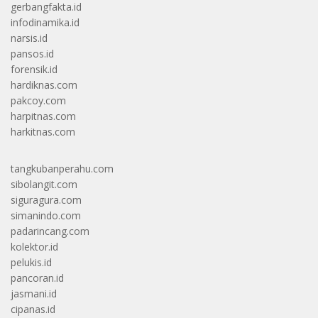
gerbangfakta.id
infodinamika.id
narsis.id
pansos.id
forensik.id
hardiknas.com
pakcoy.com
harpitnas.com
harkitnas.com
tangkubanperahu.com
sibolangit.com
siguragura.com
simanindo.com
padarincang.com
kolektor.id
pelukis.id
pancoran.id
jasmani.id
cipanas.id