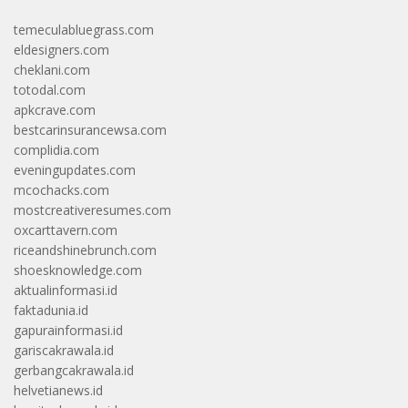
temeculabluegrass.com
eldesigners.com
cheklani.com
totodal.com
apkcrave.com
bestcarinsurancewsa.com
complidia.com
eveningupdates.com
mcochacks.com
mostcreativeresumes.com
oxcarttavern.com
riceandshinebrunch.com
shoesknowledge.com
aktualinformasi.id
faktadunia.id
gapurainformasi.id
gariscakrawala.id
gerbangcakrawala.id
helvetianews.id