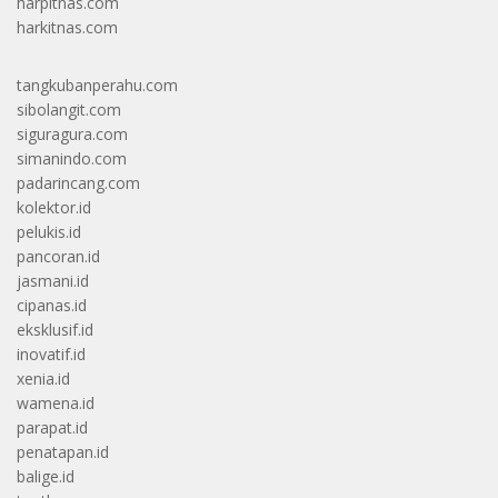
harpitnas.com
harkitnas.com
tangkubanperahu.com
sibolangit.com
siguragura.com
simanindo.com
padarincang.com
kolektor.id
pelukis.id
pancoran.id
jasmani.id
cipanas.id
eksklusif.id
inovatif.id
xenia.id
wamena.id
parapat.id
penatapan.id
balige.id