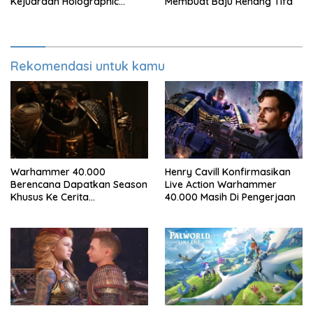
Kejuaraan Holographic
Membuat Baju Renang Tifa
Overdrive 2026
Rekomendasi untuk kamu
Warhammer 40.000
Henry Cavill Konfirmasikan
Berencana Dapatkan Season
Live Action Warhammer
Khusus Ke Cerita
40.000 Masih Di Pengerjaan
Bersambung TV Secret Level