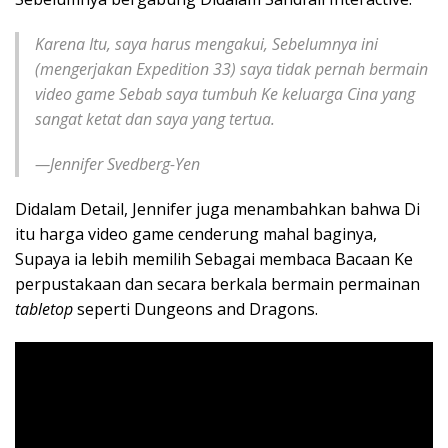
Karena Itu, saya harus mengakui, Sebelumnya ini
(mengerjakan Expedition 33) saya tidak pernah bermain
video game Sebab saya tumbuh Ke keluarga Cina yang
sangat ketat dan saya yang tertua.
—Jennifer Svedberg-Yen
Didalam Detail, Jennifer juga menambahkan bahwa Di
itu harga video game cenderung mahal baginya,
Supaya ia lebih memilih Sebagai membaca Bacaan Ke
perpustakaan dan secara berkala bermain permainan
tabletop
seperti Dungeons and Dragons.