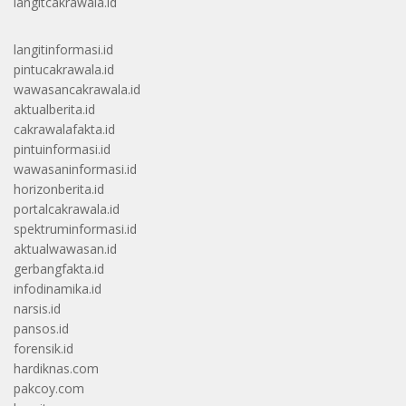
langitcakrawala.id
langitinformasi.id
pintucakrawala.id
wawasancakrawala.id
aktualberita.id
cakrawalafakta.id
pintuinformasi.id
wawasaninformasi.id
horizonberita.id
portalcakrawala.id
spektruminformasi.id
aktualwawasan.id
gerbangfakta.id
infodinamika.id
narsis.id
pansos.id
forensik.id
hardiknas.com
pakcoy.com