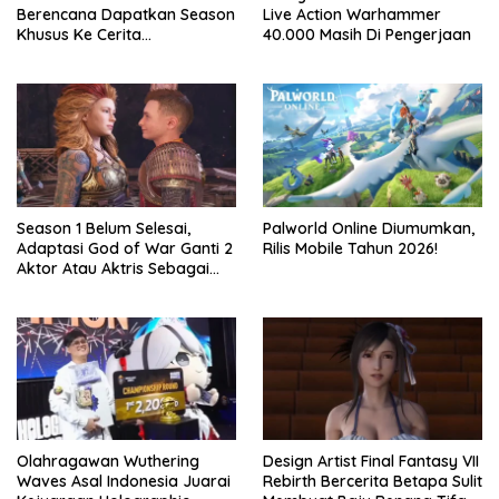
Berencana Dapatkan Season
Live Action Warhammer
Khusus Ke Cerita
40.000 Masih Di Pengerjaan
Bersambung TV Secret Level
Season 1 Belum Selesai,
Palworld Online Diumumkan,
Adaptasi God of War Ganti 2
Rilis Mobile Tahun 2026!
Aktor Atau Aktris Sebagai
Season 2
Olahragawan Wuthering
Design Artist Final Fantasy VII
Waves Asal Indonesia Juarai
Rebirth Bercerita Betapa Sulit