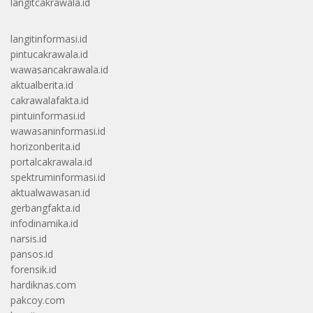
langitcakrawala.id
langitinformasi.id
pintucakrawala.id
wawasancakrawala.id
aktualberita.id
cakrawalafakta.id
pintuinformasi.id
wawasaninformasi.id
horizonberita.id
portalcakrawala.id
spektruminformasi.id
aktualwawasan.id
gerbangfakta.id
infodinamika.id
narsis.id
pansos.id
forensik.id
hardiknas.com
pakcoy.com