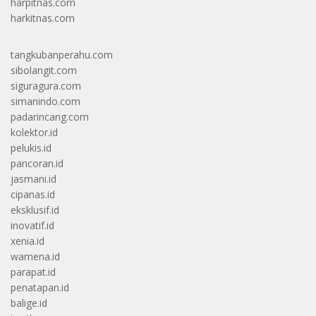
harpitnas.com
harkitnas.com
tangkubanperahu.com
sibolangit.com
siguragura.com
simanindo.com
padarincang.com
kolektor.id
pelukis.id
pancoran.id
jasmani.id
cipanas.id
eksklusif.id
inovatif.id
xenia.id
wamena.id
parapat.id
penatapan.id
balige.id