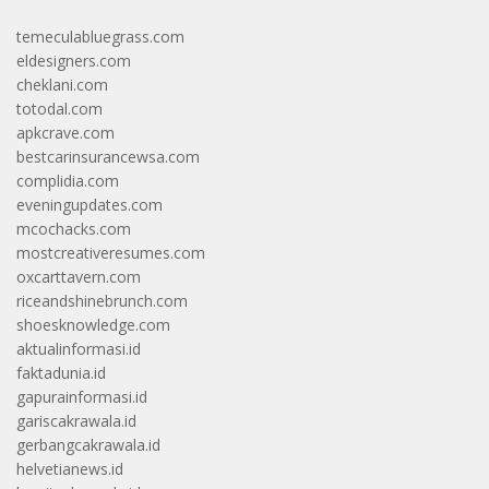
temeculabluegrass.com
eldesigners.com
cheklani.com
totodal.com
apkcrave.com
bestcarinsurancewsa.com
complidia.com
eveningupdates.com
mcochacks.com
mostcreativeresumes.com
oxcarttavern.com
riceandshinebrunch.com
shoesknowledge.com
aktualinformasi.id
faktadunia.id
gapurainformasi.id
gariscakrawala.id
gerbangcakrawala.id
helvetianews.id