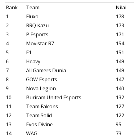
Rank
Team
Nilai
1
Fluxo
178
2
RRQ Kazu
173
3
P Esports
171
4
Movistar R7
154
5
E1
151
6
Heavy
149
7
All Gamers Dunia
149
8
GOW Esports
147
9
Nova Legion
140
10
Buriram United Esports
132
11
Team Falcons
127
12
Team Solid
122
13
Evos Divine
95
14
WAG
73