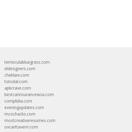
bandar besar starlight princess1000 bagi bonus
temeculabluegrass.com
eldesigners.com
cheklani.com
totodal.com
apkcrave.com
bestcarinsurancewsa.com
complidia.com
eveningupdates.com
mcochacks.com
mostcreativeresumes.com
oxcarttavern.com