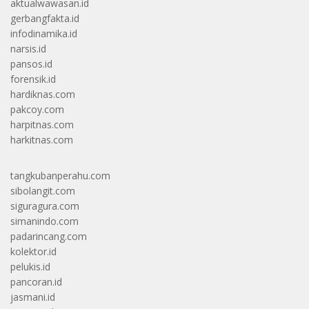
aktualwawasan.id
gerbangfakta.id
infodinamika.id
narsis.id
pansos.id
forensik.id
hardiknas.com
pakcoy.com
harpitnas.com
harkitnas.com
tangkubanperahu.com
sibolangit.com
siguragura.com
simanindo.com
padarincang.com
kolektor.id
pelukis.id
pancoran.id
jasmani.id