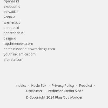
cipanas.id
eksklusif.id
inovatif.id
xenia.id
wamena.id
parapat.id
penatapan.id
balige.id
topthreenews.com
aaatrucksandautowreckings.com
youthlinkjamica.com
arbirate.com
Indeks
Kode Etik
Privacy Policy
Redaksi
Disclaimer
Pedoman Media Siber
© Copyright 2024
Play Out Worlder