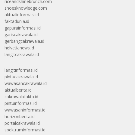
riceandshinebrunch.com
shoesknowledge.com
aktualinformasi.id
faktadunia.id
gapurainformasi.id
gariscakrawala.id
gerbangcakrawala.id
helvetianews.id
langitcakrawala.id
langitinformasi.id
pintucakrawala.id
wawasancakrawala.id
aktualberita.id
cakrawalafakta.id
pintuinformasi.id
wawasaninformasi.id
horizonberita.id
portalcakrawala.id
spektruminformasi.id