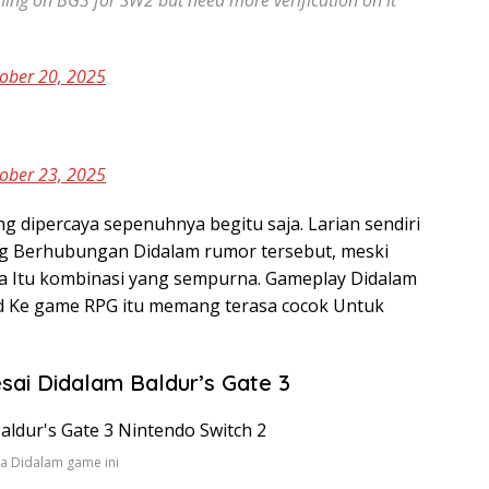
ng on BG3 for SW2 but need more verification on it
ober 20, 2025
ober 23, 2025
ng dipercaya sepenuhnya begitu saja. Larian sendiri
g Berhubungan Didalam rumor tersebut, meski
ena Itu kombinasi yang sempurna. Gameplay Didalam
id Ke game RPG itu memang terasa cocok Untuk
sai Didalam Baldur’s Gate 3
ka Didalam game ini