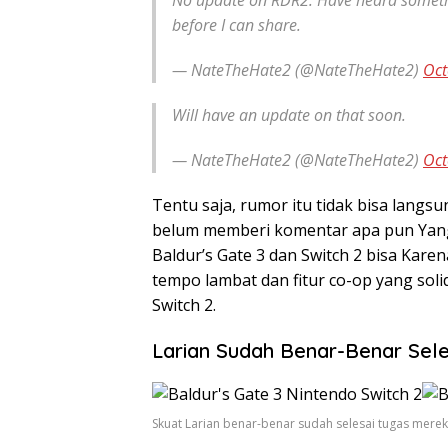
No update on RDR2. Have heard somethi
before I can share.
— NateTheHate2 (@NateTheHate2)
Oct
Will have an update on that soon.
— NateTheHate2 (@NateTheHate2)
Oct
Tentu saja, rumor itu tidak bisa langsu
belum memberi komentar apa pun Yan
Baldur’s Gate 3 dan Switch 2 bisa Kar
tempo lambat dan fitur co-op yang sol
Switch 2.
Larian Sudah Benar-Benar Sele
Skuat Larian benar-benar sudah selesai tugas mere