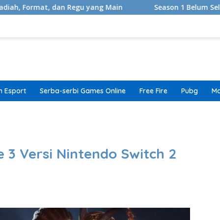
 dan Regu yang Main
Season 1 Belum Selesai, Adaptasi G
 Esport
Serba-serbi Games Online
Free Fire
Pubg
Mo
band
 3 Versi Nintendo Switch 2