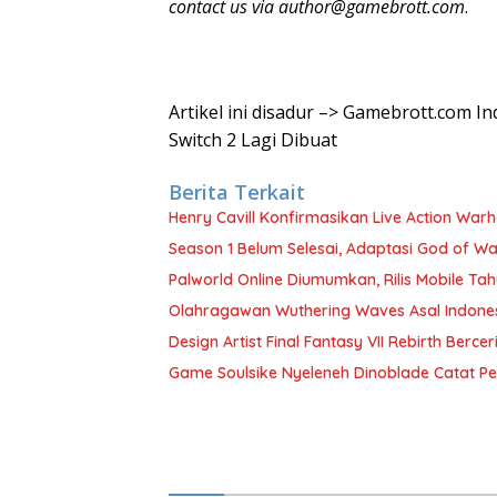
contact us via
author@gamebrott.com
.
Artikel ini disadur –> Gamebrott.com I
Switch 2 Lagi Dibuat
Berita Terkait
Henry Cavill Konfirmasikan Live Action Wa
Season 1 Belum Selesai, Adaptasi God of Wa
Palworld Online Diumumkan, Rilis Mobile Tah
Olahragawan Wuthering Waves Asal Indones
Design Artist Final Fantasy VII Rebirth Berc
Game Soulsike Nyeleneh Dinoblade Catat Pe