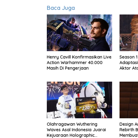
Baca Juga
Henry Cavill Konfirmasikan Live
Season 1
Action Warhammer 40.000
Adaptasi
Masih Di Pengerjaan
Aktor At
Season 
Olahragawan Wuthering
Design Ar
Waves Asal Indonesia Juarai
Rebirth B
Kejuaraan Holographic
Membuat