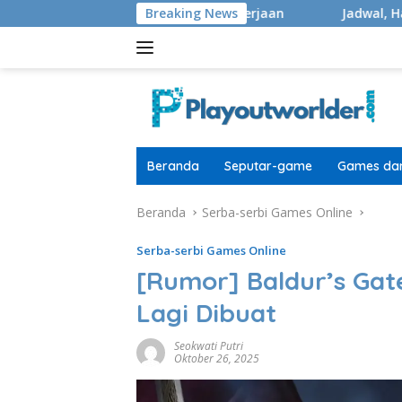
Langsung
r 40.000 Masih Di Pengerjaan
Breaking News
Jadwal, Hadiah, Format,
ke
konten
Beranda
Seputar-game
Games dan
Beranda
Serba-serbi Games Online
Serba-serbi Games Online
[Rumor] Baldur’s Gate
Lagi Dibuat
Seokwati Putri
Oktober 26, 2025