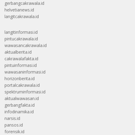
gerbangcakrawala.id
helvetianews.id
langitcakrawala.id
langitinformasi.id
pintucakrawala.id
wawasancakrawala.id
aktualberita.id
cakrawalafakta.id
pintuinformasi.id
wawasaninformasi.id
horizonberita.id
portalcakrawala.id
spektruminformasi.id
aktualwawasan.id
gerbangfakta.id
infodinamika.id
narsis.id
pansos.id
forensik.id