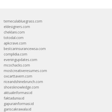
temeculabluegrass.com
eldesigners.com
cheklani.com
totodal.com
apkcrave.com
bestcarinsurancewsa.com
complidia.com
eveningupdates.com
mcochacks.com
mostcreativeresumes.com
oxcarttavern.com
riceandshinebrunch.com
shoesknowledge.com
aktualinformasi.id
faktadunia.id
gapurainformasi.id
gariscakrawala.id