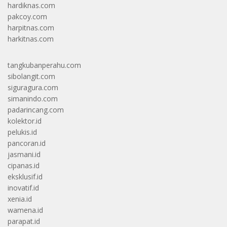
hardiknas.com
pakcoy.com
harpitnas.com
harkitnas.com
tangkubanperahu.com
sibolangit.com
siguragura.com
simanindo.com
padarincang.com
kolektor.id
pelukis.id
pancoran.id
jasmani.id
cipanas.id
eksklusif.id
inovatif.id
xenia.id
wamena.id
parapat.id