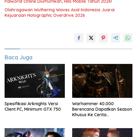
Palworld Online Diumumkan, Rilis Mobile Tahun 2026!
Olahragawan Wuthering Waves Asal Indonesia Juarai
Kejuaraan Holographic Overdrive 2026
Baca Juga
Spesifikasi Arknights Versi
Warhammer 40.000
Client PC, Minimum GTX 750
Berencana Dapatkan Season
Khusus Ke Cerita
Bersambung TV Secret Level