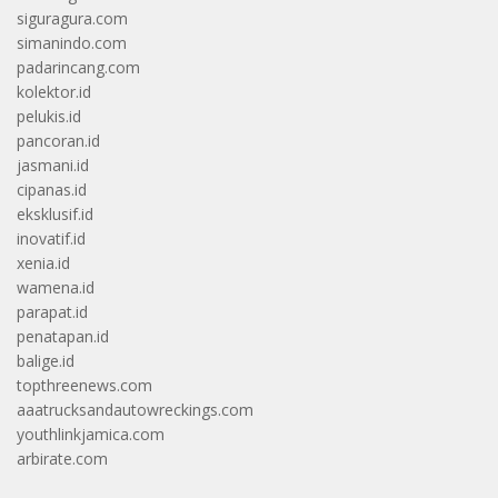
siguragura.com
simanindo.com
padarincang.com
kolektor.id
pelukis.id
pancoran.id
jasmani.id
cipanas.id
eksklusif.id
inovatif.id
xenia.id
wamena.id
parapat.id
penatapan.id
balige.id
topthreenews.com
aaatrucksandautowreckings.com
youthlinkjamica.com
arbirate.com