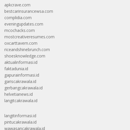
apkcrave.com
bestcarinsurancewsa.com
complidia.com
eveningupdates.com
mcochacks.com
mostcreativeresumes.com
oxcarttavern.com
riceandshinebrunch.com
shoesknowledge.com
aktualinformasi.id
faktadunia.id
gapurainformasi.id
gariscakrawala.id
gerbangcakrawala.id
helvetianews.id
langitcakrawala.id
langitinformasi.id
pintucakrawala.id
wawasancakrawala.id