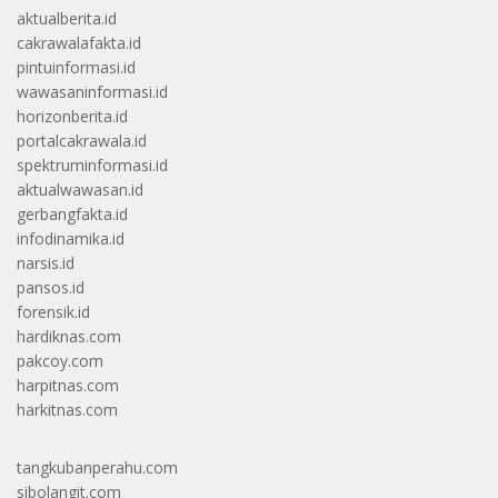
aktualberita.id
cakrawalafakta.id
pintuinformasi.id
wawasaninformasi.id
horizonberita.id
portalcakrawala.id
spektruminformasi.id
aktualwawasan.id
gerbangfakta.id
infodinamika.id
narsis.id
pansos.id
forensik.id
hardiknas.com
pakcoy.com
harpitnas.com
harkitnas.com
tangkubanperahu.com
sibolangit.com