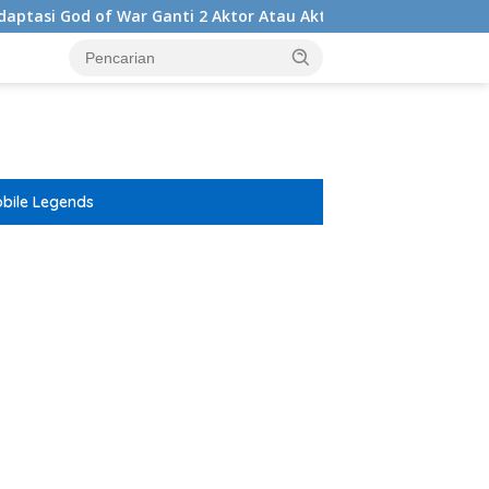
of War Ganti 2 Aktor Atau Aktris Sebagai Season 2
Mobi
bile Legends
ar besar starlight princess1000 bagi bonus