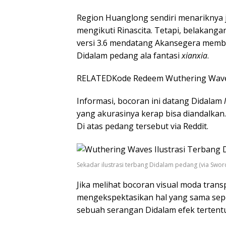
Region Huanglong sendiri menariknya 
mengikuti Rinascita. Tetapi, belakan
versi 3.6 mendatang Akansegera memb
Didalam pedang ala fantasi
xianxia
.
RELATED
Kode Redeem Wuthering Wave
Informasi, bocoran ini datang Didalam
yang akurasinya kerap bisa diandalkan
Di atas pedang tersebut via Reddit.
Sekadar ilustrasi terbang Didalam pedang (via Sword
Jika melihat bocoran visual moda tran
mengekspektasikan hal yang sama sepe
sebuah serangan Didalam efek terten