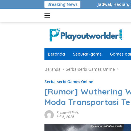
Langsung
0.000 Masih Di Pengerjaan
Breaking News
Jadwal, Hadiah, Format, dan
ke
konten
Beranda
Seputar-game
Games dan
Beranda
Serba-serbi Games Online
Serba-serbi Games Online
[Rumor] Wuthering Wa
Moda Transportasi T
Seokwati Putri
Juli 6, 2026