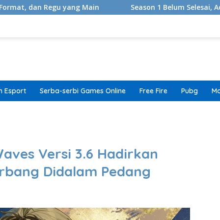
 Regu yang Main
Season 1 Belum Selesai, Adaptasi God 
 Esport
Serba-serbi Games Online
Free Fire
Pubg
Mo
band
ves Versi 3.6 Hadirkan
erbang Didalam Pedang