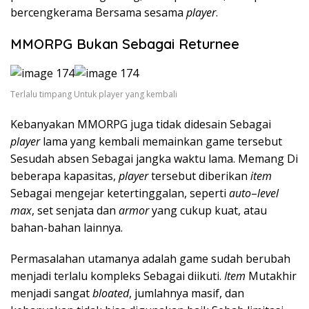
bercengkerama Bersama sesama
player
.
MMORPG Bukan Sebagai Returnee
Terlalu timpang Untuk player yang kembali
Kebanyakan MMORPG juga tidak didesain Sebagai
player
lama yang kembali memainkan game tersebut
Sesudah absen Sebagai jangka waktu lama. Memang Di
beberapa kapasitas,
player
tersebut diberikan
item
Sebagai mengejar ketertinggalan, seperti
auto
–
level
max
, set senjata dan
armor
yang cukup kuat, atau
bahan-bahan lainnya.
Permasalahan utamanya adalah game sudah berubah
menjadi terlalu kompleks Sebagai diikuti.
Item
Mutakhir
menjadi sangat
bloated
, jumlahnya masif, dan