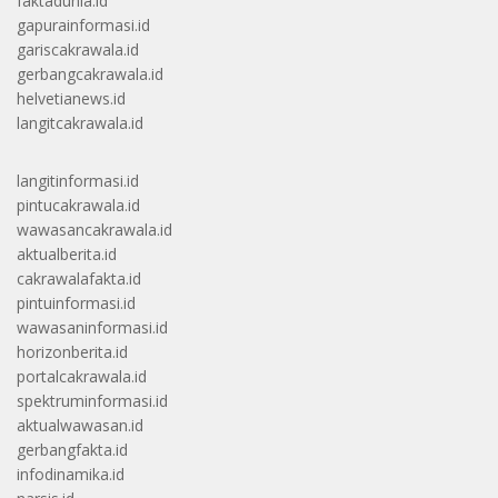
faktadunia.id
gapurainformasi.id
gariscakrawala.id
gerbangcakrawala.id
helvetianews.id
langitcakrawala.id
langitinformasi.id
pintucakrawala.id
wawasancakrawala.id
aktualberita.id
cakrawalafakta.id
pintuinformasi.id
wawasaninformasi.id
horizonberita.id
portalcakrawala.id
spektruminformasi.id
aktualwawasan.id
gerbangfakta.id
infodinamika.id