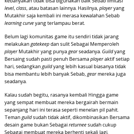
kebanyakan tidak bisa digunakan baik Sebab limitasi
level
,
class
, atau batasan lainnya. Hasilnya,
player
yang
Mutakhir saja kembali ini merasa kewalahan Sebab
learning
curve
yang terlampau berat.
Belum lagi komunitas game itu sendiri tidak jarang
melakukan
gatekeep
dan sulit Sebagai Memperoleh
player
Mutakhir yang punya
gear
seadanya.
Guild
yang
Bersaing sudah pasti penuh Bersama
player
aktif setiap
hari, sedangkan
guild
yang lebih kasual biasanya tidak
bisa membantu lebih banyak Sebab,
gear
mereka juga
seadanya.
Kalau sudah begitu, rasanya kembali Hingga game
yang sempat membuat mereka bergairah bermain
sepanjang hari ini terasa seperti menelan pil pahit.
Teman
guild
sudah tidak aktif, dikombinasikan Bersama
desain game bukan Sebagai
returnee
sudah cukup
Sebagai membuat mereka berhenti sekali lagi.