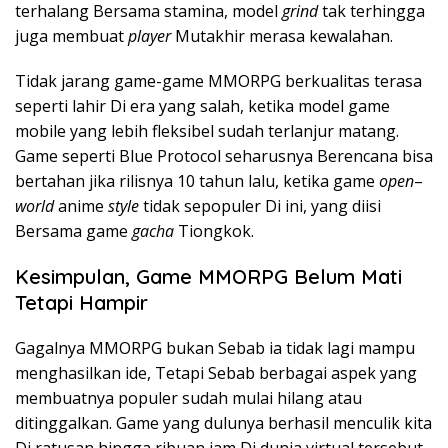
terhalang Bersama stamina, model
grind
tak terhingga
juga membuat
player
Mutakhir merasa kewalahan.
Tidak jarang game-game MMORPG berkualitas terasa
seperti lahir Di era yang salah, ketika model game
mobile yang lebih fleksibel sudah terlanjur matang.
Game seperti Blue Protocol seharusnya Berencana bisa
bertahan jika rilisnya 10 tahun lalu, ketika game
open
–
world
anime
style
tidak sepopuler Di ini, yang diisi
Bersama game
gacha
Tiongkok.
Kesimpulan, Game MMORPG Belum Mati
Tetapi Hampir
Gagalnya MMORPG bukan Sebab ia tidak lagi mampu
menghasilkan ide, Tetapi Sebab berbagai aspek yang
membuatnya populer sudah mulai hilang atau
ditinggalkan. Game yang dulunya berhasil menculik kita
Di ratusan hingga ribuan jam Di dunia virtual tersebut