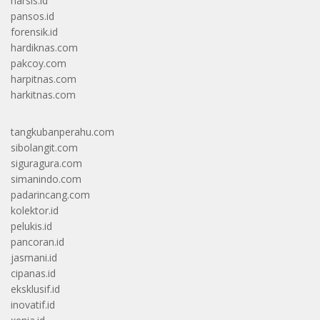
narsis.id
pansos.id
forensik.id
hardiknas.com
pakcoy.com
harpitnas.com
harkitnas.com
tangkubanperahu.com
sibolangit.com
siguragura.com
simanindo.com
padarincang.com
kolektor.id
pelukis.id
pancoran.id
jasmani.id
cipanas.id
eksklusif.id
inovatif.id