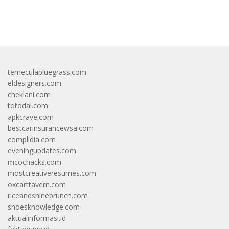
bandar besar starlight princess1000 bagi bonus
temeculabluegrass.com
eldesigners.com
cheklani.com
totodal.com
apkcrave.com
bestcarinsurancewsa.com
complidia.com
eveningupdates.com
mcochacks.com
mostcreativeresumes.com
oxcarttavern.com
riceandshinebrunch.com
shoesknowledge.com
aktualinformasi.id