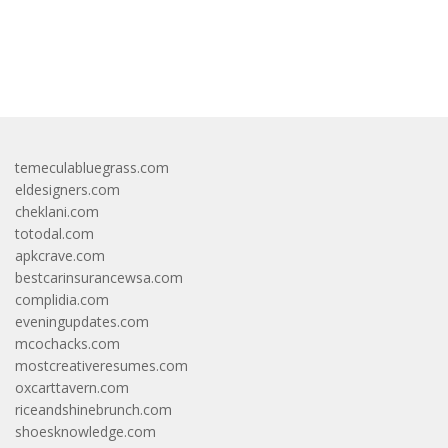
bandar besar starlight princess1000 bagi bonus
temeculabluegrass.com
eldesigners.com
cheklani.com
totodal.com
apkcrave.com
bestcarinsurancewsa.com
complidia.com
eveningupdates.com
mcochacks.com
mostcreativeresumes.com
oxcarttavern.com
riceandshinebrunch.com
shoesknowledge.com