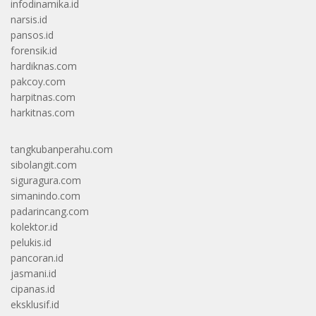
infodinamika.id
narsis.id
pansos.id
forensik.id
hardiknas.com
pakcoy.com
harpitnas.com
harkitnas.com
tangkubanperahu.com
sibolangit.com
siguragura.com
simanindo.com
padarincang.com
kolektor.id
pelukis.id
pancoran.id
jasmani.id
cipanas.id
eksklusif.id