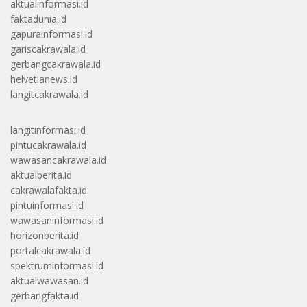
aktualinformasi.id
faktadunia.id
gapurainformasi.id
gariscakrawala.id
gerbangcakrawala.id
helvetianews.id
langitcakrawala.id
langitinformasi.id
pintucakrawala.id
wawasancakrawala.id
aktualberita.id
cakrawalafakta.id
pintuinformasi.id
wawasaninformasi.id
horizonberita.id
portalcakrawala.id
spektruminformasi.id
aktualwawasan.id
gerbangfakta.id