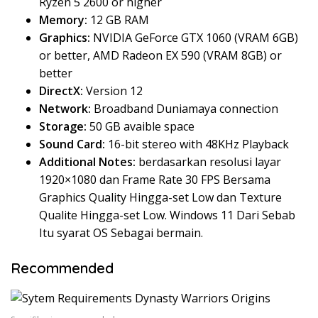
Ryzen 5 2600 or higher
Memory:
12 GB RAM
Graphics:
NVIDIA GeForce GTX 1060 (VRAM 6GB)
or better, AMD Radeon EX 590 (VRAM 8GB) or
better
DirectX:
Version 12
Network:
Broadband Duniamaya connection
Storage:
50 GB avaible space
Sound Card:
16-bit stereo with 48KHz Playback
Additional Notes:
berdasarkan resolusi layar
1920×1080 dan Frame Rate 30 FPS Bersama
Graphics Quality Hingga-set Low dan Texture
Qualite Hingga-set Low. Windows 11 Dari Sebab
Itu syarat OS Sebagai bermain.
Recommended