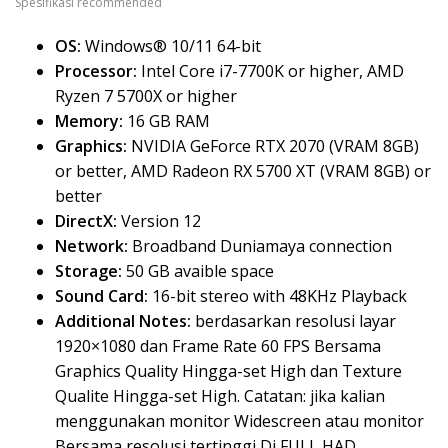
Spesifikasi recommended
OS:
Windows® 10/11 64-bit
Processor:
Intel Core i7-7700K or higher, AMD
Ryzen 7 5700X or higher
Memory:
16 GB RAM
Graphics:
NVIDIA GeForce RTX 2070 (VRAM 8GB)
or better, AMD Radeon RX 5700 XT (VRAM 8GB) or
better
DirectX:
Version 12
Network:
Broadband Duniamaya connection
Storage:
50 GB avaible space
Sound Card:
16-bit stereo with 48KHz Playback
Additional Notes:
berdasarkan resolusi layar
1920×1080 dan Frame Rate 60 FPS Bersama
Graphics Quality Hingga-set High dan Texture
Qualite Hingga-set High. Catatan: jika kalian
menggunakan monitor Widescreen atau monitor
Bersama resolusi tertinggi Di FULL HAD,