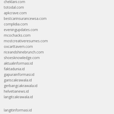
cheklani.com
totodal.com
apkcrave.com
bestcarinsurancewsa.com
complidia.com
eveningupdates.com
mcochacks.com
mostcreativeresumes.com
oxcarttavern.com
riceandshinebrunch.com
shoesknowledge.com
aktualinformasi.id
faktadunia.id
gapurainformasi.id
gariscakrawala.id
gerbangcakrawala.id
helvetianews.id
langitcakrawala.id
langitinformasi.id