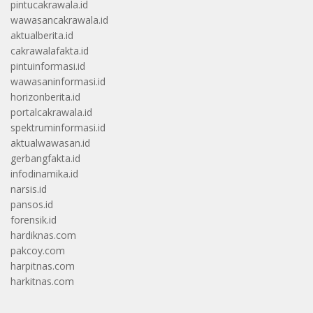
pintucakrawala.id
wawasancakrawala.id
aktualberita.id
cakrawalafakta.id
pintuinformasi.id
wawasaninformasi.id
horizonberita.id
portalcakrawala.id
spektruminformasi.id
aktualwawasan.id
gerbangfakta.id
infodinamika.id
narsis.id
pansos.id
forensik.id
hardiknas.com
pakcoy.com
harpitnas.com
harkitnas.com