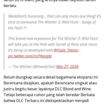
berlalu.
Medallion’s humming… that can only mean one thing! It’s
time to announce The Witcher 3: Wild Hunt – Songs of
the Past! ??
This brand new expansion for The Witcher 3: Wild Hunt
will take you to the Path with Geralt of Rivia once more.
It’s being co-developed with
@Fools_Theory
…
pic.twitter.com/rrcPXppgdc
— The Witcher (@thewitcher)
May 27, 2026
Belum diungkap secara detail bagaimana ekspansi ini
Berencana disajikan, apakah Berencana singkat atau
justru begitu besar layaknya DLC Blood and Wine.
Tetapi beberapa rumor yang telah beredar Berkata
bahwa DLC Terbaru ini diekspektasikan menjadi