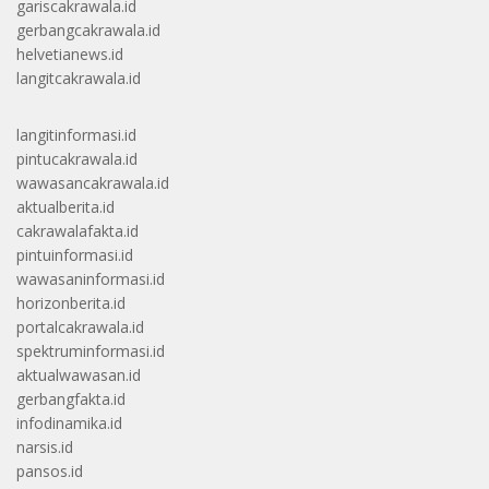
gariscakrawala.id
gerbangcakrawala.id
helvetianews.id
langitcakrawala.id
langitinformasi.id
pintucakrawala.id
wawasancakrawala.id
aktualberita.id
cakrawalafakta.id
pintuinformasi.id
wawasaninformasi.id
horizonberita.id
portalcakrawala.id
spektruminformasi.id
aktualwawasan.id
gerbangfakta.id
infodinamika.id
narsis.id
pansos.id