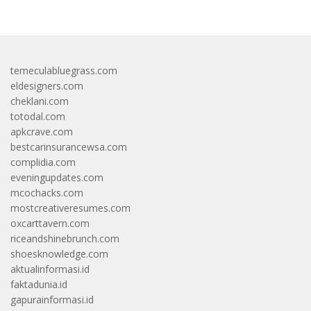
temeculabluegrass.com
eldesigners.com
cheklani.com
totodal.com
apkcrave.com
bestcarinsurancewsa.com
complidia.com
eveningupdates.com
mcochacks.com
mostcreativeresumes.com
oxcarttavern.com
riceandshinebrunch.com
shoesknowledge.com
aktualinformasi.id
faktadunia.id
gapurainformasi.id