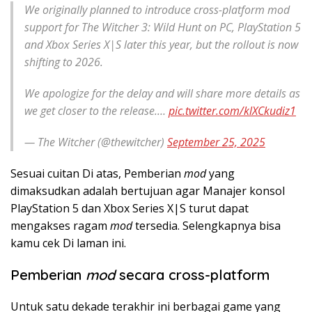
We originally planned to introduce cross-platform mod
support for The Witcher 3: Wild Hunt on PC, PlayStation 5
and Xbox Series X|S later this year, but the rollout is now
shifting to 2026.
We apologize for the delay and will share more details as
we get closer to the release.…
pic.twitter.com/klXCkudiz1
— The Witcher (@thewitcher)
September 25, 2025
Sesuai cuitan Di atas, Pemberian
mod
yang
dimaksudkan adalah bertujuan agar Manajer konsol
PlayStation 5 dan Xbox Series X|S turut dapat
mengakses ragam
mod
tersedia. Selengkapnya bisa
kamu cek Di laman ini.
Pemberian
mod
secara cross-platform
Untuk satu dekade terakhir ini berbagai game yang