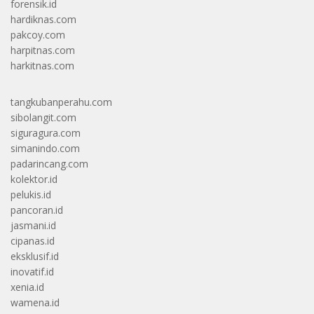
forensik.id
hardiknas.com
pakcoy.com
harpitnas.com
harkitnas.com
tangkubanperahu.com
sibolangit.com
siguragura.com
simanindo.com
padarincang.com
kolektor.id
pelukis.id
pancoran.id
jasmani.id
cipanas.id
eksklusif.id
inovatif.id
xenia.id
wamena.id