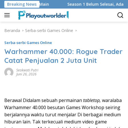
Langsung
dan Regu yang Main
Breaking News
Season 1 Belum Selesai, Adaptasi Go
ke
konten
Beranda
Serba-serbi Games Online
Serba-serbi Games Online
Warhammer 40.000: Rogue Trader
Catat Penjualan 2 Juta Unit
Seokwati Putri
Juni 26, 2026
Berawal Didalam sebuah permainan
tabletop,
waralaba
Warhammer 40.000 besutan Games Workshop seiring
berjalannya waktu turut menjalar Di berbagai medium
hiburan lain. Tak terkecuali medium video game