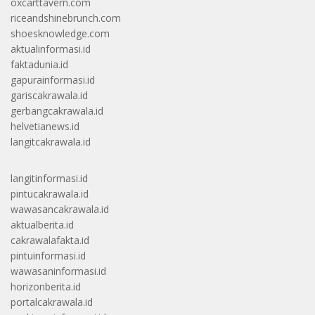
oxcarttavern.com
riceandshinebrunch.com
shoesknowledge.com
aktualinformasi.id
faktadunia.id
gapurainformasi.id
gariscakrawala.id
gerbangcakrawala.id
helvetianews.id
langitcakrawala.id
langitinformasi.id
pintucakrawala.id
wawasancakrawala.id
aktualberita.id
cakrawalafakta.id
pintuinformasi.id
wawasaninformasi.id
horizonberita.id
portalcakrawala.id