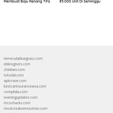
Membuat Baju Renang Tifa
83.000 Unit Di Seminggu
bandar besar starlight princess1000 bagi bonus
temeculabluegrass.com
eldesigners.com
cheklani.com
totodal.com
apkcrave.com
bestcarinsurancewsa.com
complidia.com
eveningupdates.com
mcochacks.com
mostcreativeresumes.com