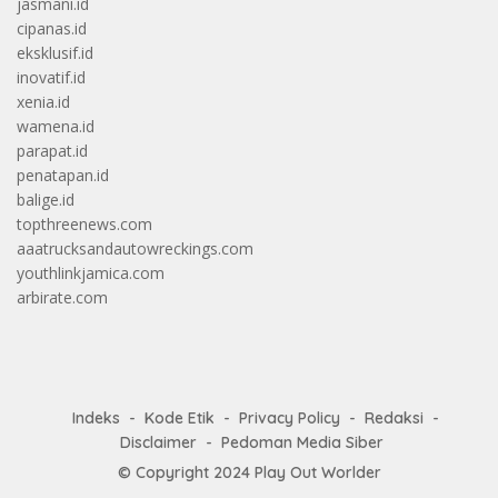
jasmani.id
cipanas.id
eksklusif.id
inovatif.id
xenia.id
wamena.id
parapat.id
penatapan.id
balige.id
topthreenews.com
aaatrucksandautowreckings.com
youthlinkjamica.com
arbirate.com
Indeks
Kode Etik
Privacy Policy
Redaksi
Disclaimer
Pedoman Media Siber
© Copyright 2024
Play Out Worlder