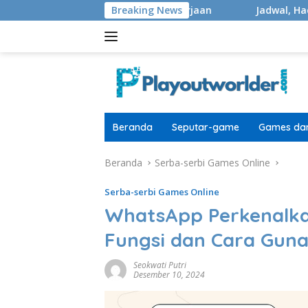
Langsung
r 40.000 Masih Di Pengerjaan
Breaking News
Jadwal, Hadiah, Format, 
ke
konten
Beranda
Seputar-game
Games dan
Beranda
Serba-serbi Games Online
Serba-serbi Games Online
WhatsApp Perkenalkan
Fungsi dan Cara Gun
Seokwati Putri
Desember 10, 2024