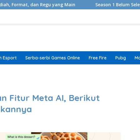
dan Regu yang Main
Season 1 Belum Selesai, Adaptasi G
 Esport
Serba-serbi Games Online
Free Fire
Pubg
Mo
band
 Fitur Meta AI, Berikut
akannya