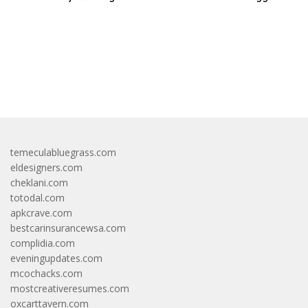
bandar besar starlight princess1000 bagi bonus
temeculabluegrass.com
eldesigners.com
cheklani.com
totodal.com
apkcrave.com
bestcarinsurancewsa.com
complidia.com
eveningupdates.com
mcochacks.com
mostcreativeresumes.com
oxcarttavern.com