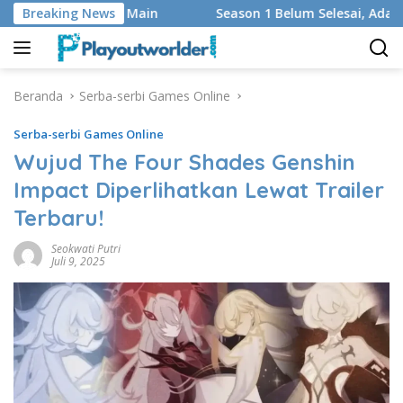
Langsung
dan Regu yang Main
Breaking News
Season 1 Belum Selesai, Adaptasi Go
ke
konten
Beranda
Serba-serbi Games Online
Serba-serbi Games Online
Wujud The Four Shades Genshin
Impact Diperlihatkan Lewat Trailer
Terbaru!
Seokwati Putri
Juli 9, 2025