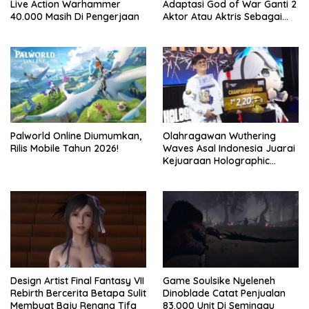
Live Action Warhammer
Adaptasi God of War Ganti 2
40.000 Masih Di Pengerjaan
Aktor Atau Aktris Sebagai
Season 2
Palworld Online Diumumkan,
Olahragawan Wuthering
Rilis Mobile Tahun 2026!
Waves Asal Indonesia Juarai
Kejuaraan Holographic
Overdrive 2026
Design Artist Final Fantasy VII
Game Soulsike Nyeleneh
Rebirth Bercerita Betapa Sulit
Dinoblade Catat Penjualan
Membuat Baju Renang Tifa
83.000 Unit Di Seminggu