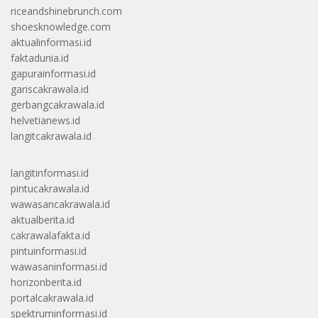
riceandshinebrunch.com
shoesknowledge.com
aktualinformasi.id
faktadunia.id
gapurainformasi.id
gariscakrawala.id
gerbangcakrawala.id
helvetianews.id
langitcakrawala.id
langitinformasi.id
pintucakrawala.id
wawasancakrawala.id
aktualberita.id
cakrawalafakta.id
pintuinformasi.id
wawasaninformasi.id
horizonberita.id
portalcakrawala.id
spektruminformasi.id