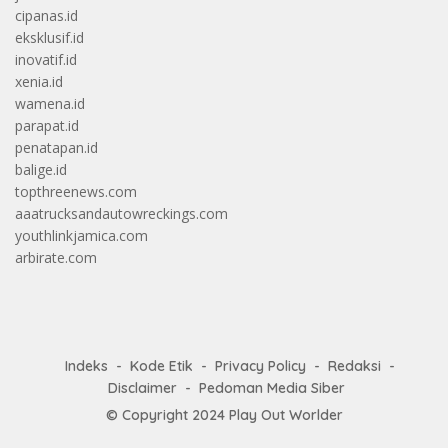
cipanas.id
eksklusif.id
inovatif.id
xenia.id
wamena.id
parapat.id
penatapan.id
balige.id
topthreenews.com
aaatrucksandautowreckings.com
youthlinkjamica.com
arbirate.com
Indeks
Kode Etik
Privacy Policy
Redaksi
Disclaimer
Pedoman Media Siber
© Copyright 2024
Play Out Worlder