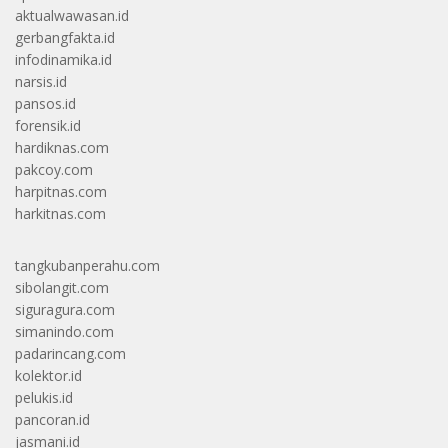
aktualwawasan.id
gerbangfakta.id
infodinamika.id
narsis.id
pansos.id
forensik.id
hardiknas.com
pakcoy.com
harpitnas.com
harkitnas.com
tangkubanperahu.com
sibolangit.com
siguragura.com
simanindo.com
padarincang.com
kolektor.id
pelukis.id
pancoran.id
jasmani.id