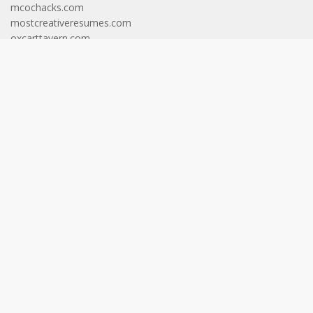
mcochacks.com
mostcreativeresumes.com
oxcarttavern.com
riceandshinebrunch.com
shoesknowledge.com
aktualinformasi.id
faktadunia.id
gapurainformasi.id
gariscakrawala.id
gerbangcakrawala.id
helvetianews.id
langitcakrawala.id
langitinformasi.id
pintucakrawala.id
wawasancakrawala.id
aktualberita.id
cakrawalafakta.id
pintuinformasi.id
wawasaninformasi.id