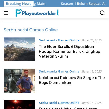
Langsung
 dan Regu yang Main
Breaking News
Season 1 Belum Selesai, Adaptasi 
ke
konten
Serba-serbi Games Online
Serba-serbi Games Online
Maret 20, 2025
The Elder Scrolls 6 Dipastikan
Hadapi Komentar Buruk, Ungkap
Veteran Skyrim
Serba-serbi Games Online
Maret 19, 2025
Kolaborasi Rainbow Six Siege x The
Boys Diumumkan
Serba-serbi Games Online
Maret 18, 2025
Eyes Never Wake, Game Horor