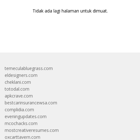
Tidak ada lagi halaman untuk dimuat.
bandar besar starlight princess1000 bagi bonus
temeculabluegrass.com
eldesigners.com
cheklani.com
totodal.com
apkcrave.com
bestcarinsurancewsa.com
complidia.com
eveningupdates.com
mcochacks.com
mostcreativeresumes.com
oxcarttavern.com