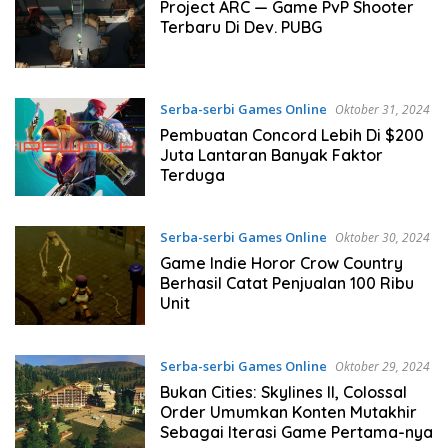
2024
Project ARC — Game PvP Shooter
Terbaru Di Dev. PUBG
Serba-serbi Games Online
Oktober 31, 2024
Pembuatan Concord Lebih Di $200
Juta Lantaran Banyak Faktor
Terduga
Serba-serbi Games Online
Oktober 30, 2024
Game Indie Horor Crow Country
Berhasil Catat Penjualan 100 Ribu
Unit
Serba-serbi Games Online
Oktober 29, 2024
Bukan Cities: Skylines II, Colossal
Order Umumkan Konten Mutakhir
Sebagai Iterasi Game Pertama-nya