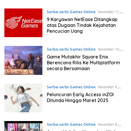
Serba-serbi Games Online
November 11,
2024
9 Karyawan NetEase Ditangkap
atas Dugaan Tindak Kejahatan
Pencucian Uang
Serba-serbi Games Online
November 10,
2024
Game Mutakhir Square Enix
Berencana Rilis Ke Multiplatform
secara Bersamaan
Serba-serbi Games Online
November 9,
2024
Peluncuran Early Access inZOI
Ditunda Hingga Maret 2025
Serba-serbi Games Online
November 8,
2024