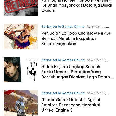
Keluhan Masyarakat Datanya Dijual
Oknum
Serba-serbi Games Online
November 14,
2024
Penjualan Lollipop Chainsaw RePOP
Berhasil Melebihi Ekspektasi
Secara Signifikan
Serba-serbi Games Online
November 13,
2024
Hideo Kojima Ungkap Sebuah
Fakta Menarik Perhatian Yang
Berhubungan Didalam Logo Death
Stranding
Serba-serbi Games Online
November 12,
2024
Rumor Game Mutakhir Age of
Empires Berencana Memakai
Unreal Engine 5