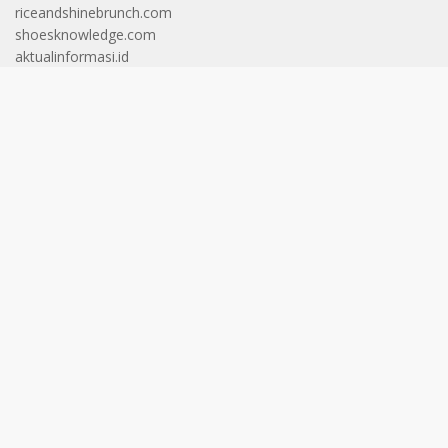
riceandshinebrunch.com
shoesknowledge.com
aktualinformasi.id
faktadunia.id
gapurainformasi.id
gariscakrawala.id
gerbangcakrawala.id
helvetianews.id
langitcakrawala.id
langitinformasi.id
pintucakrawala.id
wawasancakrawala.id
aktualberita.id
cakrawalafakta.id
pintuinformasi.id
wawasaninformasi.id
horizonberita.id
portalcakrawala.id
spektruminformasi.id