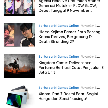
Agensi Hololive Umumkan Vtuber
Generasi Mutakhir FLOW GLOW,
Debut Tanggal 9 November
Mendatang
Serba-serbi Games Online
November 7,
2024
Hideo Kojima Pamer Foto Bareng
Keanu Reeves, Bergabung Di
Death Stranding 2?
Serba-serbi Games Online
November 6,
2024
Kingdom Come: Deliverance
Pertama Berhasil Catat Penjualan 8
Juta Unit
Serba-serbi Games Online
November 5,
2024
Xiaomi Pad 7 Resmi Edar, Segini
Harga dan Spesifikasinya!