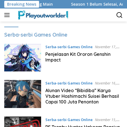
Langsung
 dan Regu yang Main
Breaking News
Season 1 Belum Selesai, Adaptasi 
ke
konten
Serba-serbi Games Online
Serba-serbi Games Online
November 17,
2024
Penjelasan Kit Ororon Genshin
Impact
Serba-serbi Games Online
November 16,
2024
Alunan Video “Bibidiba” Karya
Vtuber Hoshimachi Suisei Berhasil
Capai 100 Juta Penonton
Serba-serbi Games Online
November 15,
2024
PS Trophy Hunter Hakoom Pensiun,