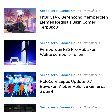
Serba-serbi Games Online
November 4,
2024
Fitur GTA 6 Berencana Memperoleh
Elemen Realistis Bikin Gamer
Terpukau
Serba-serbi Games Online
November 3,
2024
Pembaruan PS5 Pro Habiskan
Waktu sampai 5 Tahun
Serba-serbi Games Online
November 2,
2024
HoloCure Lepas Update 0.7,
Bawakan Vtuber Hololive Generasi
3 dan 4
Serba-serbi Games Online
November 1,