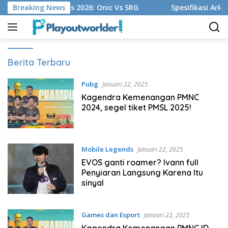
Langsung
TF Mobile Legends 2026: Onic Vs SRG
Breaking News
Spesifikasi Arknig
ke
konten
Play
Berita Terbaru
Out
Worlder
Pubg
Januari 22, 2025
Kagendra Kemenangan PMNC
2024, segel tiket PMSL 2025!
Mobile Legends
Januari 22, 2025
EVOS ganti roamer? Ivann full
Penyiaran Langsung Karena Itu
sinyal
Games dan Esport
Januari 22, 2025
Kagendra Kemenangan PMNC ID