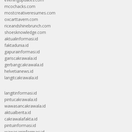
mcochacks.com
mostcreativeresumes.com
oxcarttavern.com
riceandshinebrunch.com
shoesknowledge.com
aktualinformasi.id
faktadunia.id
gapurainformasi.id
gariscakrawala.id
gerbangcakrawala.id
helvetianews.id
langitcakrawala.id
langitinformasi.id
pintucakrawala.id
wawasancakrawala.id
aktualberita.id
cakrawalafakta.id
pintuinformasi.id
wawasaninformasi.id