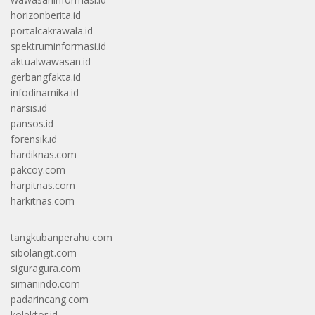
horizonberita.id
portalcakrawala.id
spektruminformasi.id
aktualwawasan.id
gerbangfakta.id
infodinamika.id
narsis.id
pansos.id
forensik.id
hardiknas.com
pakcoy.com
harpitnas.com
harkitnas.com
tangkubanperahu.com
sibolangit.com
siguragura.com
simanindo.com
padarincang.com
kolektor.id