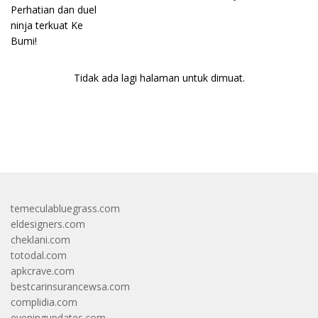
Bumi!
Tidak ada lagi halaman untuk dimuat.
bandar besar starlight princess1000 bagi bonus
temeculabluegrass.com
eldesigners.com
cheklani.com
totodal.com
apkcrave.com
bestcarinsurancewsa.com
complidia.com
eveningupdates.com