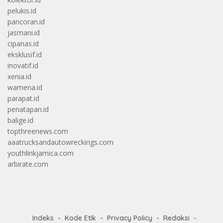
pelukis.id
pancoran.id
jasmani.id
cipanas.id
eksklusif.id
inovatif.id
xenia.id
wamena.id
parapat.id
penatapan.id
balige.id
topthreenews.com
aaatrucksandautowreckings.com
youthlinkjamica.com
arbirate.com
Indeks
Kode Etik
Privacy Policy
Redaksi